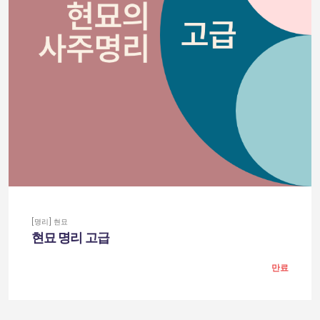
[명리] 현묘
현묘 명리 고급
만료