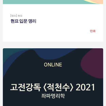
[명리] 현묘
현묘 입문 명리
만료