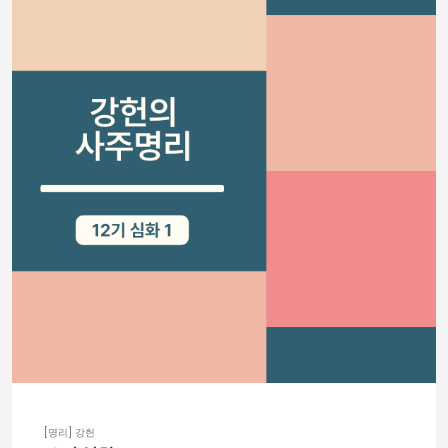
[명리] 강헌