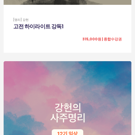
[명리] 강헌
고전 하이라이트 강독1
315,000원 | 종합수강권