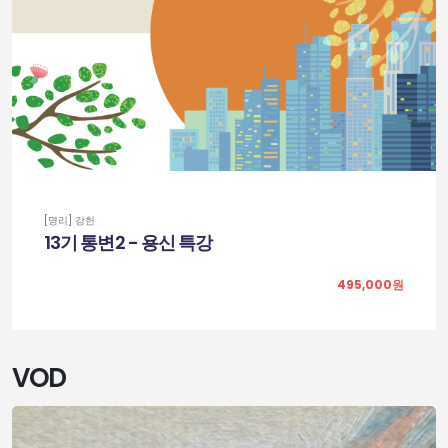
[명리] 강헌
13기 통변2 - 용신 특강
495,000원
VOD