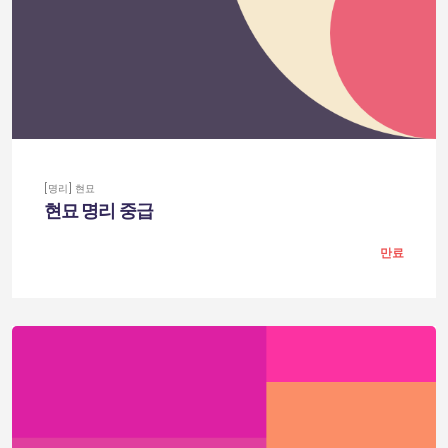
[명리] 현묘
현묘 명리 중급
만료