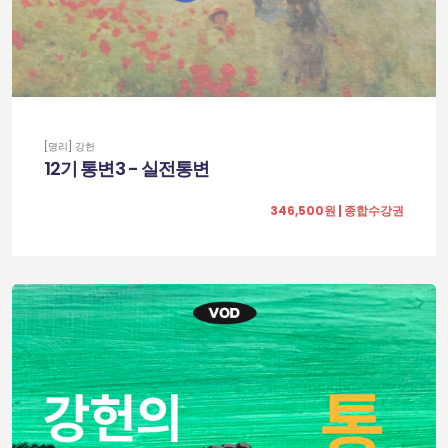
[명리] 강헌
12기 통변3 - 실전통변
346,500원 | 종합수강권