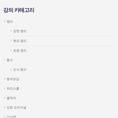
강의 카테고리
명리
강헌 명리
현묘 명리
초명 명리
풍수
도시 풍수
동의보감
와인스쿨
별자리
강헌 오리지널
기수련