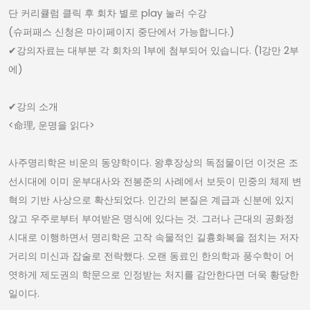
단 커리큘럼 클릭 후 회차 별로 play 눌러 수강
(슈퍼패스 신청은 마이페이지 중단에서 가능합니다.)
✔︎강의자료는 대부분 각 회차의 1부에 첨부되어 있습니다. (1강만 2부
에)
✔︎강의 소개
<命理, 운명을 읽다>
사주명리학은 비운의 동양학이다. 왕후장상의 독점물이던 이것은 조
선시대에 이미 운부대사와 전봉준의 사례에서 보듯이 민중의 체제 변
혁의 기반 사상으로 확산되었다. 인간의 본질은 계급과 신분에 있지
않고 우주로부터 부여받은 명식에 있다는 것. 그러나 근대의 공화정
시대로 이행하면서 명리학은 고작 속물적인 길흉화복을 점치는 저자
거리의 미신과 잡술로 전락했다. 오랜 동료인 한의학과 풍수학이 어
엿하게 제도권의 학문으로 인정받는 처지를 감안한다면 더욱 황당한
일이다.