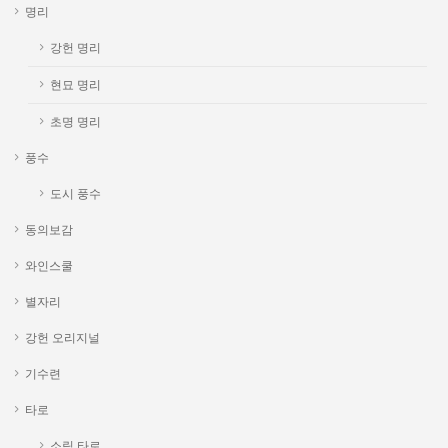
명리
강헌 명리
현묘 명리
초명 명리
풍수
도시 풍수
동의보감
와인스쿨
별자리
강헌 오리지널
기수련
타로
소림 타로