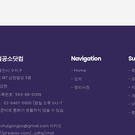
철공소닷컴
Navigation
Su
용인시 수지구
- Home
- 
187 삼정빌딩 3층
- 강의
- 
 강헌
- 명리사전
- 
번호 : 563-88-01319
- 
: 02-6467-5000 (평일 오후 3시-7
- 
업 준비로 통화가 원활하지 않을 수 있습
- 
 : chulgongso@gmail.com 카카오
://pf.kakao.com/_icIRxj/chat