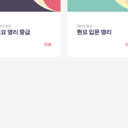
리] 현묘
[명리] 현묘
묘 명리 중급
현묘 입문 명리
만료