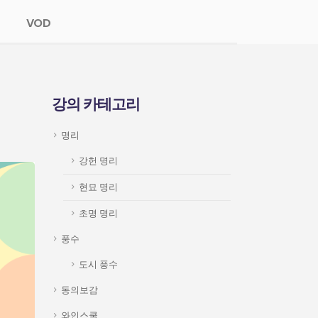
VOD
강의 카테고리
명리
강헌 명리
현묘 명리
초명 명리
풍수
도시 풍수
동의보감
와인스쿨