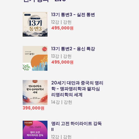
13기 통변3 - 실전 통변
12강 | 강헌
495,000원
13기 통변2 - 용신 특강
13강 | 강헌
495,000원
20세기 대만과 중국의 명리
학 - 맹파명리학과 팔자심
리명리학의 세계
14강 | 강헌
396,000원
명리 고전 하이라이트 강독
II
12강 | 강헌