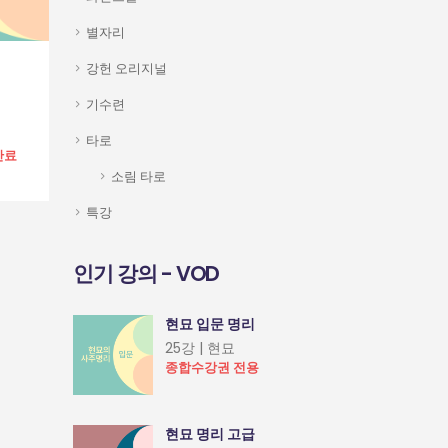
별자리
강헌 오리지널
기수련
타로
만료
소림 타로
특강
인기 강의 - VOD
현묘 입문 명리
25강 | 현묘
종합수강권 전용
현묘 명리 고급