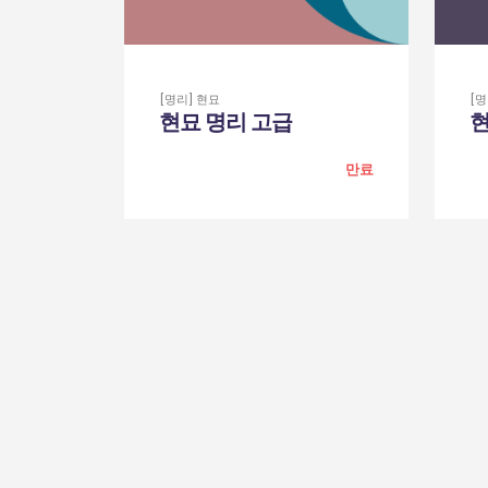
[명리] 현묘
[명
현묘 명리 고급
현
만료