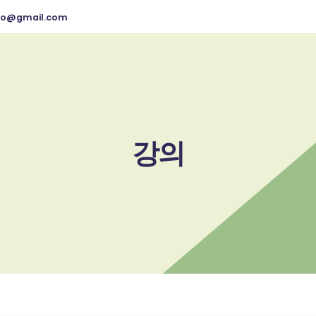
so@gmail.com
강의