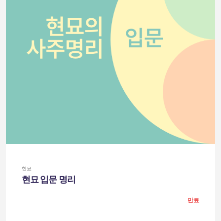
현묘
현묘 입문 명리
만료