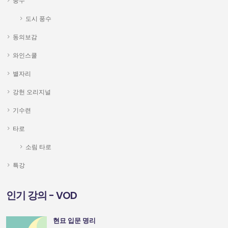
풍수
도시 풍수
동의보감
와인스쿨
별자리
강헌 오리지널
기수련
타로
소림 타로
특강
인기 강의 - VOD
현묘 입문 명리