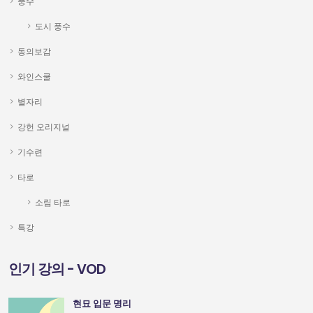
풍수
도시 풍수
동의보감
와인스쿨
별자리
강헌 오리지널
기수련
타로
소림 타로
특강
인기 강의 - VOD
현묘 입문 명리