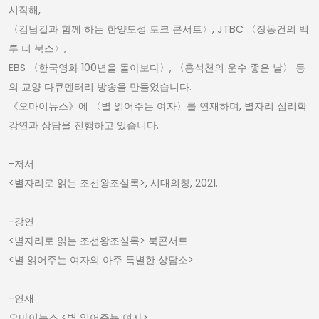
시작해,
〈김남길과 함께 하는 한양도성 토크 콘서트〉, JTBC 〈장동건의 백
투 더 북스〉,
EBS 〈한국영화 100년을 돌아보다〉, 〈홍석천의 운수 좋은 날〉 등
의 교양 다큐멘터리 방송을 만들었습니다.
《오마이뉴스》에 〈별 읽어주는 여자〉를 연재하며, 별자리 심리학
강연과 상담을 진행하고 있습니다.
-저서
<별자리로 읽는 조선왕조실록>, 시대의창, 2021.
-강연
<별자리로 읽는 조선왕조실록> 북콘서트
<별 읽어주는 여자의 아주 특별한 상담소>
-연재
오마이뉴스 <별 읽어주는 여자>