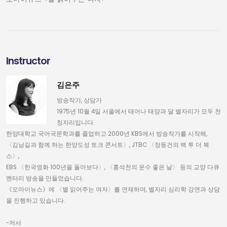
Instructor
김은주
방송작가, 상담가
1975년 10월 4일 서울에서 태어나 태양과 달 별자리가 모두 천
칭자리입니다.
한양대학교 국어국문학과를 졸업하고 2000년 KBS에서 방송작가를 시작해,
〈김남길과 함께 하는 한양도성 토크 콘서트〉, JTBC 〈장동건의 백 투 더 북
스〉,
EBS 〈한국영화 100년을 돌아보다〉, 〈홍석천의 운수 좋은 날〉 등의 교양 다큐
멘터리 방송을 만들었습니다.
《오마이뉴스》에 〈별 읽어주는 여자〉를 연재하며, 별자리 심리학 강연과 상담
을 진행하고 있습니다.
-저서